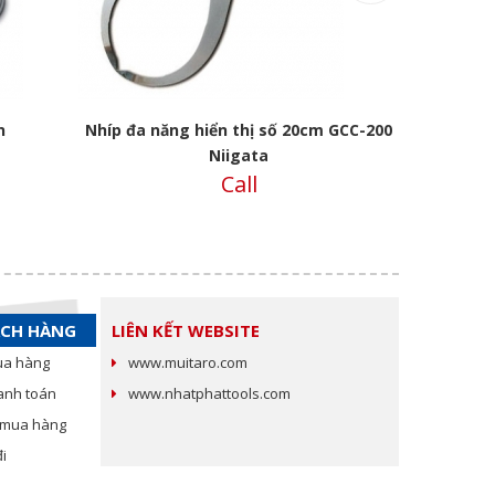
n
Nhíp đa năng hiển thị số 20cm GCC-200
Nhíp đa nă
Niigata
Call
ÁCH HÀNG
LIÊN KẾT WEBSITE
ua hàng
www.muitaro.com
anh toán
www.nhatphattools.com
c mua hàng
i