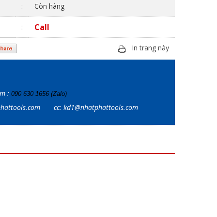
:
Còn hàng
Call
:
In trang này
ẩm :
090 630 1656 (Zalo)
tphattools.com
cc: kd1@nhatphattools.com