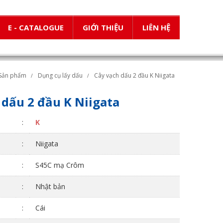
E - CATALOGUE
GIỚI THIỆU
LIÊN HỆ
Sản phẩm
Dụng cụ lấy dấu
Cây vạch dấu 2 đầu K Niigata
 dấu 2 đầu K Niigata
:
K
:
Niigata
:
S45C mạ Crôm
:
Nhật bản
:
Cái