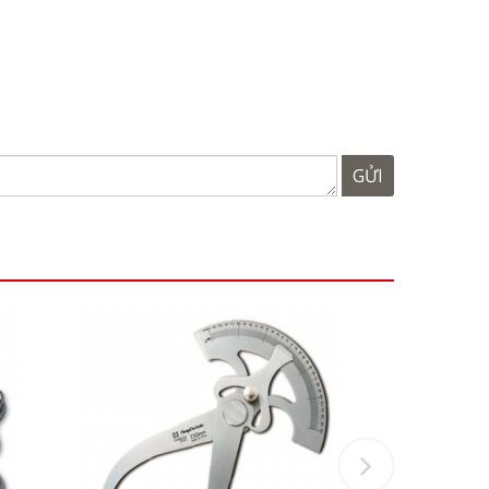
GỬI
Next