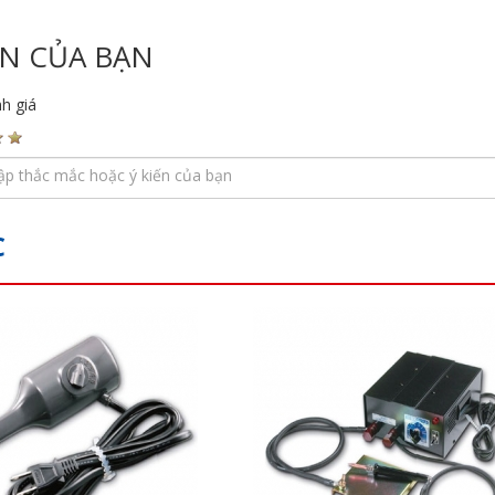
ẾN CỦA BẠN
h giá
C
s