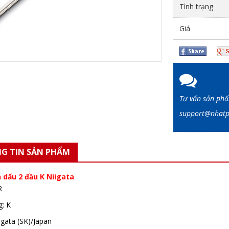
Tình trạng
Giá
Tư vấn sản ph
support@nha
G TIN SẢN PHẨM
 dấu 2 đầu K Niigata
R
g: K
iigata (SK)/Japan