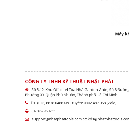
5cm TFD-150
Vạch dấu chân đế TSG Niigata
Máy kh
Call
CÔNG TY TNHH KỸ THUẬT NHẬT PHÁT
Số 5.12, Khu Officetel Tòa Nhà Garden Gate, Số 8 Đườn
Phường 09, Quận Phú Nhuận, Thành phố Hồ Chí Minh
ĐT: (028) 6678 0486 Ms.Truyền: 0902.487.068 (Zalo)
(028)62960755
support@nhatphattools.com cc: kd1@nhatphattools.com (