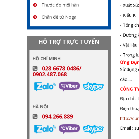
Thước đo mối hàn
- Xuất xứ
- Kiểu K
Chân đế từ Noga
- Tổng c
- Đường 
HỖ TRỢ TRỰC TUYẾN
- Vật li
- Trọng l
HỒ CHÍ MINH
Ứng Dụ
028 6678 0486/
Sử dụng đ
0902.487.068
cáo.....
CÔNG T
Địa chỉ :
HÀ NỘI
Điện th
094.266.889
http://d
Email : 