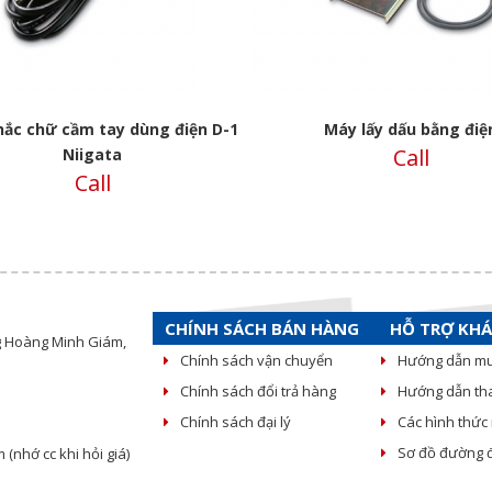
ắc chữ cầm tay dùng điện D-1
Máy lấy dấu bằng điệ
Call
Niigata
Call
CHÍNH SÁCH BÁN HÀNG
HỖ TRỢ KH
g Hoàng Minh Giám,
Chính sách vận chuyển
Hướng dẫn m
Chính sách đổi trả hàng
Hướng dẫn th
Chính sách đại lý
Các hình thứ
Sơ đồ đường đ
nhớ cc khi hỏi giá)