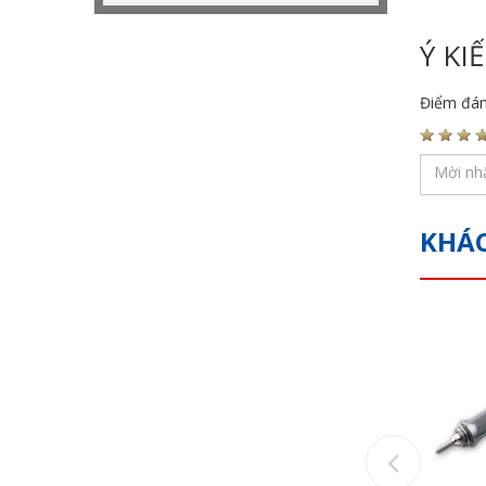
Ý KI
Điểm đán
KHÁ
Previou