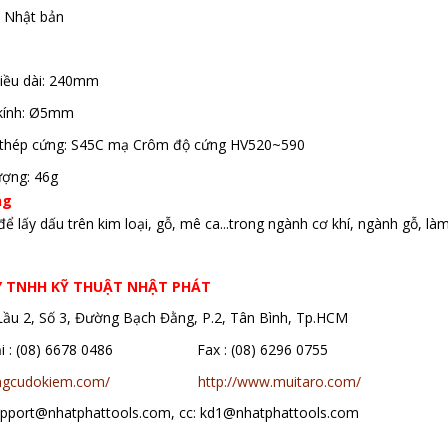
: Nhật bản
hiều dài: 240mm
kính: Ø5mm
ệu thép cứng: S45C mạ Crôm độ cứng HV520~590
ượng: 46g
ng
ể lấy dấu trên kim loại, gỗ, mê ca...trong ngành cơ khí, ngành gỗ, là
Y TNHH KỸ THUẬT NHẬT PHÁT
 Lầu 2, Số 3, Đường Bạch Đằng, P.2, Tân Bình, Tp.HCM
oại : (08) 6678 0486 Fax : (08) 6296 0755
ungcudokiem.com/
http://www.muitaro.com/
support@nhatphattools.com, cc: kd1@nhatphattools.com