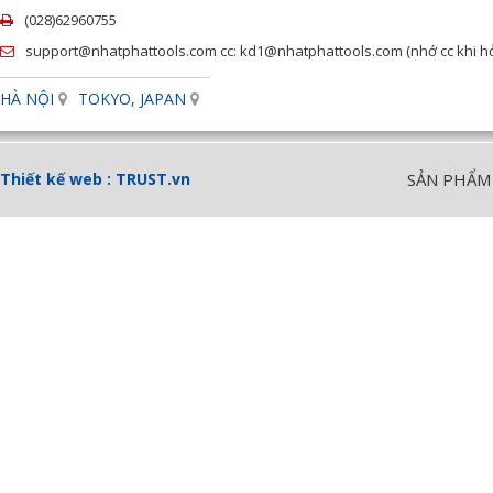
(028)62960755
support@nhatphattools.com cc: kd1@nhatphattools.com (nhớ cc khi hỏi
HÀ NỘI
TOKYO, JAPAN
Thiết kế web :
TRUST.vn
SẢN PHẨM