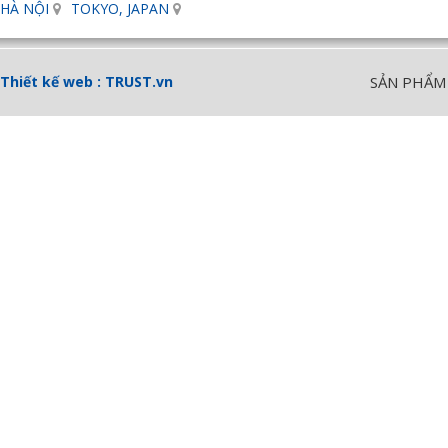
HÀ NỘI
TOKYO, JAPAN
Thiết kế web :
TRUST.vn
SẢN PHẨM