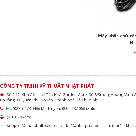
50
Vạch dấu chân đế TSG Niigata
Máy khắc chữ cầm
Call
Ni
C
CÔNG TY TNHH KỸ THUẬT NHẬT PHÁT
Số 5.12, Khu Officetel Tòa Nhà Garden Gate, Số 8 Đường Hoàng Minh 
Phường 09, Quận Phú Nhuận, Thành phố Hồ Chí Minh
ĐT: (028) 6678 0486 Ms.Truyền: 0902.487.068 (Zalo)
(028)62960755
support@nhatphattools.com cc: kd1@nhatphattools.com (nhớ cc khi hỏi