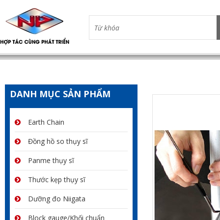
DANH MỤC SẢN PHẨM
Earth Chain
Đồng hồ so thụy sĩ
Panme thụy sĩ
Thước kẹp thụy sĩ
Dưỡng đo Niigata
Block gauge/Khối chuẩn