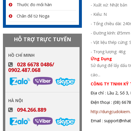
Thước đo mối hàn
- Xuất xứ: Nhật bản
- Kiểu: N
Chân đế từ Noga
- Tổng chiều dài: 2
- Đường kính: Ø5mm
HỖ TRỢ TRỰC TUYẾN
- Vật liệu thép cứn
- Trọng lượng: 46g
HỒ CHÍ MINH
Ứng Dụng
028 6678 0486/
Sử dụng để lấy dấu tr
0902.487.068
cáo...
CÔNG TY TNHH KỸ
Địa chỉ : Lầu 2, Số 
HÀ NỘI
Điện thoại : (08)
094.266.889
http://dungcudokiem
Email : support@nha