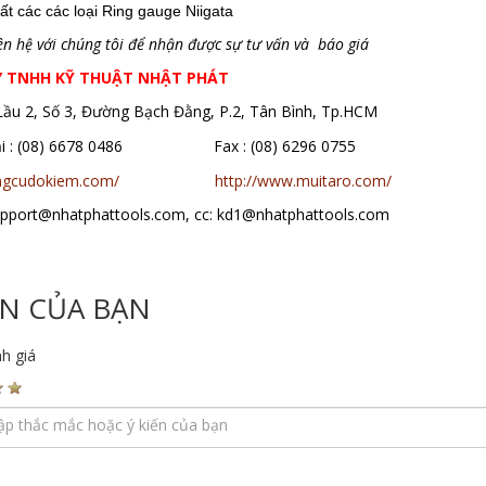
ất các các loại Ring gauge Niigata
iên hệ với chúng tôi để nhận được sự tư vấn và báo giá
Y TNHH KỸ THUẬT NHẬT PHÁT
 Lầu 2, Số 3, Đường Bạch Đằng, P.2, Tân Bình, Tp.HCM
oại : (08) 6678 0486 Fax : (08) 6296 0755
ungcudokiem.com/
http://www.muitaro.com/
support@nhatphattools.com, cc: kd1@nhatphattools.com
ẾN CỦA BẠN
h giá