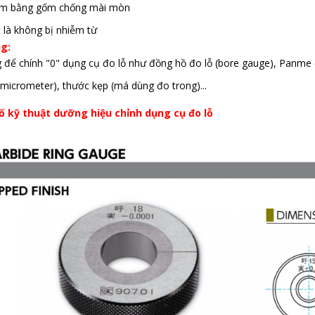
àm bằng gốm chống mài mòn
t là không bị nhiễm từ
g:
g để chính "0" dụng cụ đo lỗ như đồng hồ đo lỗ (bore gauge), Panme
e micrometer), thước kẹp (má dùng đo trong)...
 kỹ thuật dưỡng hiệu chỉnh dụng cụ đo lỗ