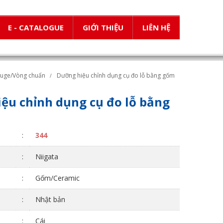
E - CATALOGUE
GIỚI THIỆU
LIÊN HỆ
auge/Vòng chuẩn
Dưỡng hiệu chỉnh dụng cụ đo lỗ bằng gốm
ệu chỉnh dụng cụ đo lỗ bằng
:
344
:
Niigata
:
Gốm/Ceramic
:
Nhật bản
:
Cái