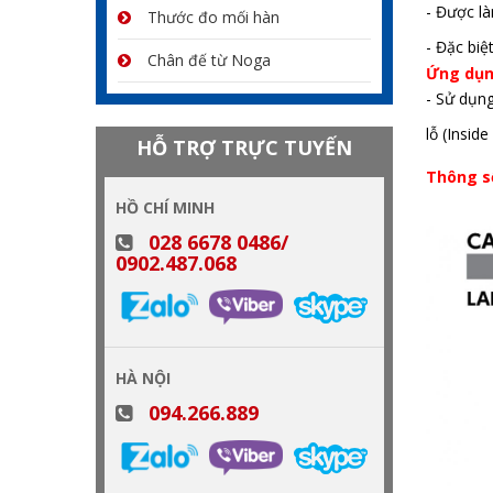
- Được l
Thước đo mối hàn
- Đặc biệ
Chân đế từ Noga
Ứng dụn
- Sử dụn
lỗ (Insid
HỖ TRỢ TRỰC TUYẾN
Thông số
HỒ CHÍ MINH
028 6678 0486/
0902.487.068
HÀ NỘI
094.266.889