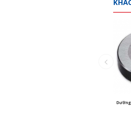
KHÁ
Previou
 trục h7
Dưỡng hiệu chỉnh dụng cụ đo đường
Dưỡng 
kính ngoài
Call