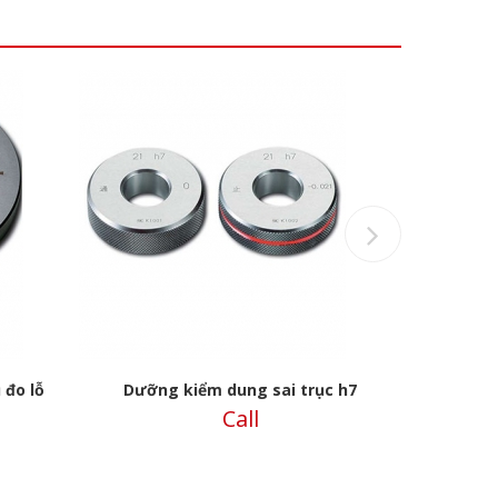
Next
 đo lỗ
Dưỡng kiểm dung sai trục h7
Dưỡng hiệ
Call