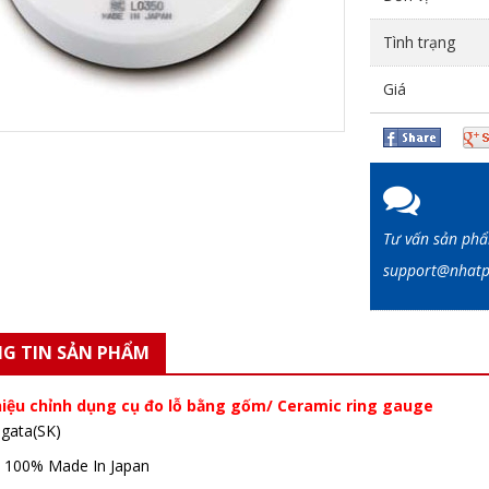
Tình trạng
Giá
Tư vấn sản ph
support@nha
G TIN SẢN PHẨM
iệu chỉnh dụng cụ đo lỗ bằng gốm/ Ceramic ring gauge
iigata(SK)
ứ: 100% Made In Japan