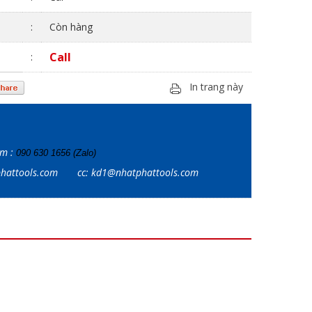
:
Còn hàng
Call
:
In trang này
ẩm :
090 630 1656 (Zalo)
tphattools.com
cc: kd1@nhatphattools.com