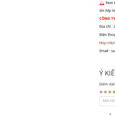
Xem t
Xin hãy l
CÔNG T
Địa chỉ :
Điện th
http://d
Email : 
Ý KI
Điểm đán