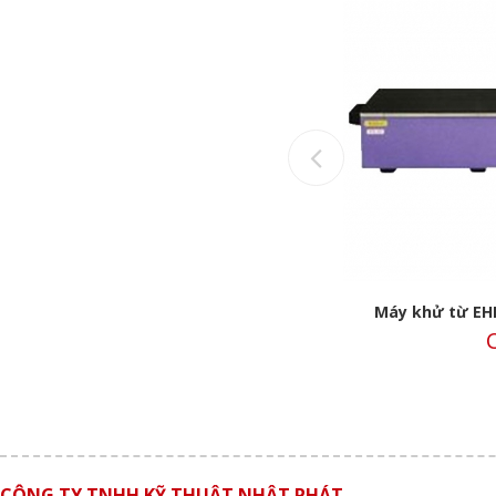
Previous
th
Máy khử từ EDB-500 Earth Chain
Máy khử từ EHD
Call
C
CÔNG TY TNHH KỸ THUẬT NHẬT PHÁT