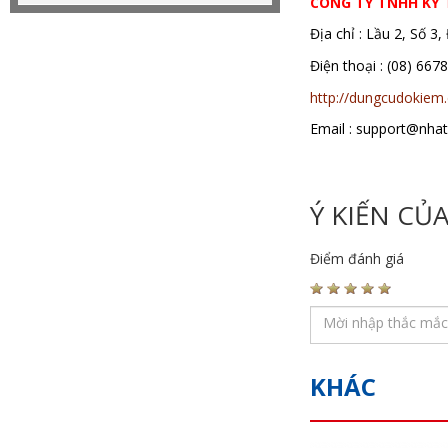
CÔNG TY TNHH KỸ
Địa chỉ : Lầu 2, Số 
Điện thoại : (08)
http://dungcudokiem
Email : support@nha
Ý KIẾN CỦ
Điểm đánh giá
KHÁC