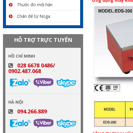
Ứng dụng máy khử
Thước đo mối hàn
Chân đế từ Noga
HỖ TRỢ TRỰC TUYẾN
HỒ CHÍ MINH
028 6678 0486/
0902.487.068
HÀ NỘI
094.266.889