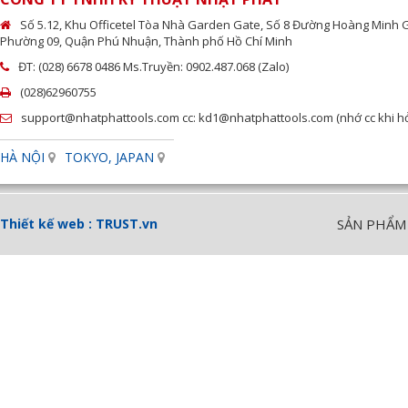
Số 5.12, Khu Officetel Tòa Nhà Garden Gate, Số 8 Đường Hoàng Minh 
Phường 09, Quận Phú Nhuận, Thành phố Hồ Chí Minh
ĐT: (028) 6678 0486 Ms.Truyền: 0902.487.068 (Zalo)
(028)62960755
support@nhatphattools.com cc: kd1@nhatphattools.com (nhớ cc khi hỏi
HÀ NỘI
TOKYO, JAPAN
Thiết kế web :
TRUST.vn
SẢN PHẨM