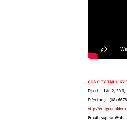
thước vuông góc, thước vuông, ke v
kính hiển vi, kính hiển vi niigata
CÔNG TY TNHH KỸ
Địa chỉ : Lầu 2, Số 
Điện thoại : (08)
http://dungcudokiem
Email : support@nha