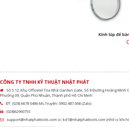
Kính lúp đội đầu 4 tròng HMG-4L Niigata
Kính lúp để bà
Call
C
CÔNG TY TNHH KỸ THUẬT NHẬT PHÁT
Số 5.12, Khu Officetel Tòa Nhà Garden Gate, Số 8 Đường Hoàng Minh 
Phường 09, Quận Phú Nhuận, Thành phố Hồ Chí Minh
ĐT: (028) 6678 0486 Ms.Truyền: 0902.487.068 (Zalo)
(028)62960755
support@nhatphattools.com cc: kd1@nhatphattools.com (nhớ cc khi hỏi