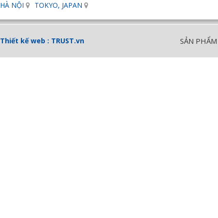
HÀ NỘI
TOKYO, JAPAN
Thiết kế web :
TRUST.vn
SẢN PHẨM