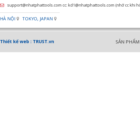
support@nhatphattools.com cc: kd1@nhatphattools.com (nhớ cc khi hỏi
HÀ NỘI
TOKYO, JAPAN
Thiết kế web :
TRUST.vn
SẢN PHẨM