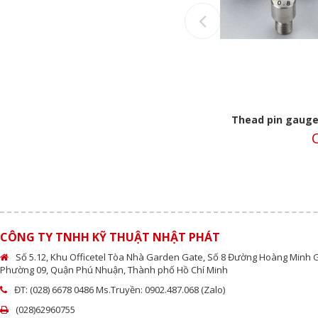
Previous
Thead pin gauge/Trục chuẩn có ren
Thead pin gauge
Call
C
CÔNG TY TNHH KỸ THUẬT NHẬT PHÁT
Số 5.12, Khu Officetel Tòa Nhà Garden Gate, Số 8 Đường Hoàng Minh 
Phường 09, Quận Phú Nhuận, Thành phố Hồ Chí Minh
ĐT: (028) 6678 0486 Ms.Truyền: 0902.487.068 (Zalo)
(028)62960755