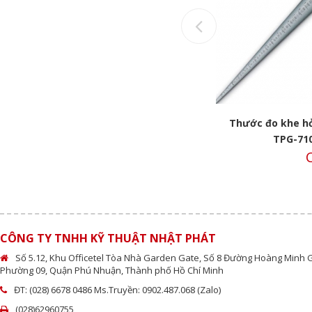
Previous
B
Thước đo khe hở hình nón 4~25mm
Thước đo khe h
TPG-710C
TPG-710
Call
C
CÔNG TY TNHH KỸ THUẬT NHẬT PHÁT
Số 5.12, Khu Officetel Tòa Nhà Garden Gate, Số 8 Đường Hoàng Minh 
Phường 09, Quận Phú Nhuận, Thành phố Hồ Chí Minh
ĐT: (028) 6678 0486 Ms.Truyền: 0902.487.068 (Zalo)
(028)62960755