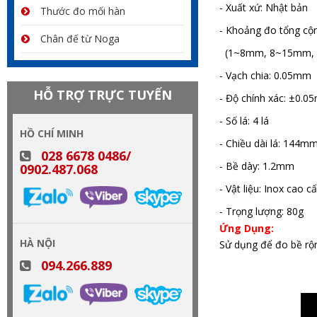
- Xuất xứ: Nhật bản
Thước đo mối hàn
- Khoảng đo tổng c
Chân đế từ Noga
(1~8mm, 8~15mm,
- Vạch chia: 0.05mm
HỖ TRỢ TRỰC TUYẾN
- Độ chính xác: ±0.
- Số lá: 4 lá
HỒ CHÍ MINH
- Chiều dài lá: 144m
028 6678 0486/
- Bề dày: 1.2mm
0902.487.068
- Vật liệu: Inox cao 
- Trọng lượng: 80g
Ứng Dụng:
HÀ NỘI
Sử dụng để đo bề rộn
094.266.889
thước đo khe hở shinhwa, thước đo