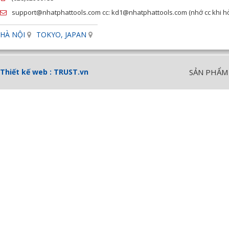
support@nhatphattools.com cc: kd1@nhatphattools.com (nhớ cc khi hỏi
HÀ NỘI
TOKYO, JAPAN
Thiết kế web :
TRUST.vn
SẢN PHẨM