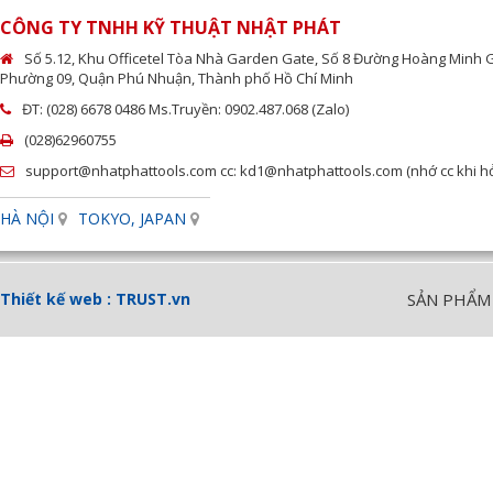
CÔNG TY TNHH KỸ THUẬT NHẬT PHÁT
Số 5.12, Khu Officetel Tòa Nhà Garden Gate, Số 8 Đường Hoàng Minh 
Phường 09, Quận Phú Nhuận, Thành phố Hồ Chí Minh
ĐT: (028) 6678 0486 Ms.Truyền: 0902.487.068 (Zalo)
(028)62960755
support@nhatphattools.com cc: kd1@nhatphattools.com (nhớ cc khi hỏi
HÀ NỘI
TOKYO, JAPAN
Thiết kế web :
TRUST.vn
SẢN PHẨM