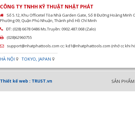
CÔNG TY TNHH KỸ THUẬT NHẬT PHÁT
Số 5.12, Khu Officetel Tòa Nhà Garden Gate, Số 8 Đường Hoàng Minh 
Phường 09, Quận Phú Nhuận, Thành phố Hồ Chí Minh
ĐT: (028) 6678 0486 Ms.Truyền: 0902.487.068 (Zalo)
(028)62960755
support@nhatphattools.com cc: kd1@nhatphattools.com (nhớ cc khi hỏi
HÀ NỘI
TOKYO, JAPAN
Thiết kế web :
TRUST.vn
SẢN PHẨM