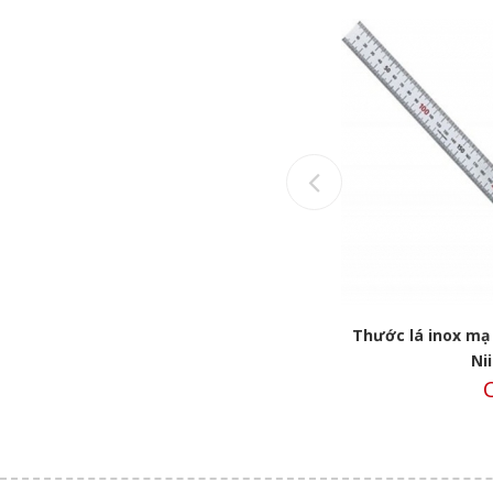
Previous
a
Thước dây may đo 2m PM-1320KD
Thước lá inox mạ
Niigata
Ni
Call
C