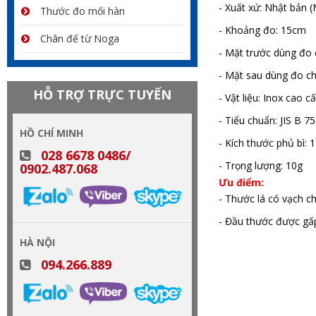
- Xuất xứ: Nhật bản (
Thước đo mối hàn
- Khoảng đo: 15cm
Chân đế từ Noga
- Mặt trước dùng đo
- Mặt sau dùng đo ch
HỖ TRỢ TRỰC TUYẾN
- Vật liệu: Inox cao 
- Tiểu chuẩn: JIS B 7
HỒ CHÍ MINH
- Kích thước phủ bì:
028 6678 0486/
- Trọng lượng: 10g
0902.487.068
Ưu điểm:
- Thước lá có vạch c
- Đầu thước được gấp
HÀ NỘI
thước lá inox, thước lá shinwa, th
094.266.889