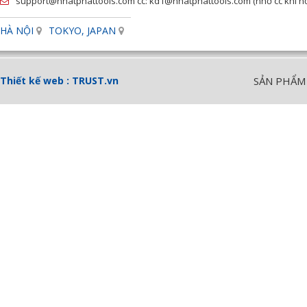
support@nhatphattools.com cc: kd1@nhatphattools.com (nhớ cc khi hỏi
HÀ NỘI
TOKYO, JAPAN
Thiết kế web :
TRUST.vn
SẢN PHẨM