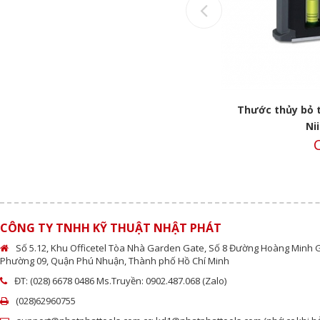
Previous
Thước thủy bỏ túi 15cm ML-150KB
Thước thủy bỏ 
Niigata
Ni
Call
C
CÔNG TY TNHH KỸ THUẬT NHẬT PHÁT
Số 5.12, Khu Officetel Tòa Nhà Garden Gate, Số 8 Đường Hoàng Minh 
Phường 09, Quận Phú Nhuận, Thành phố Hồ Chí Minh
ĐT: (028) 6678 0486 Ms.Truyền: 0902.487.068 (Zalo)
(028)62960755