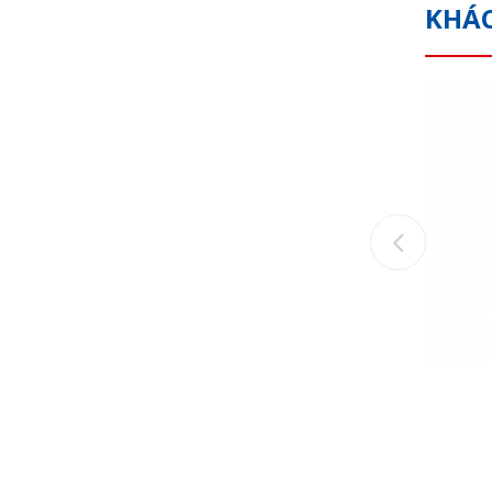
KHÁ
Previou
Khối V có từ
Call