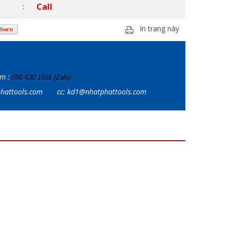
Call
:
In trang này
ẩm :
090 630 1656 (Zalo)
tphattools.com
cc: kd1@nhatphattools.com