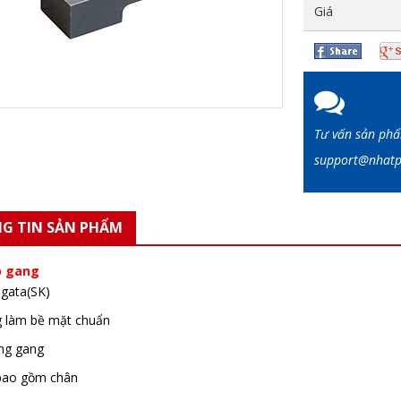
Giá
Tư vấn sản ph
support@nha
G TIN SẢN PHẨM
p gang
iigata(SK)
g làm bề mặt chuẩn
ng gang
bao gồm chân