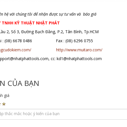
 bàn máp đá, bàn máp gang niigata, bàn máp đá niigata
iên hệ với chúng tôi để nhận được sự tư vấn và báo giá
Y TNHH KỸ THUẬT NHẬT PHÁT
 Lầu 2, Số 3, Đường Bạch Đằng, P.2, Tân Bình, Tp.HCM
oại : (08) 6678 0486 Fax : (08) 6296 0755
ungcudokiem.com/
http://www.muitaro.com/
support@nhatphattools.com, cc: kd1@nhatphattools.com
ẾN CỦA BẠN
h giá