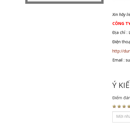
bàn máp gang,
Xin hãy l
CÔNG T
Địa chỉ :
Điện th
http://d
Email : 
Ý KI
Điểm đán