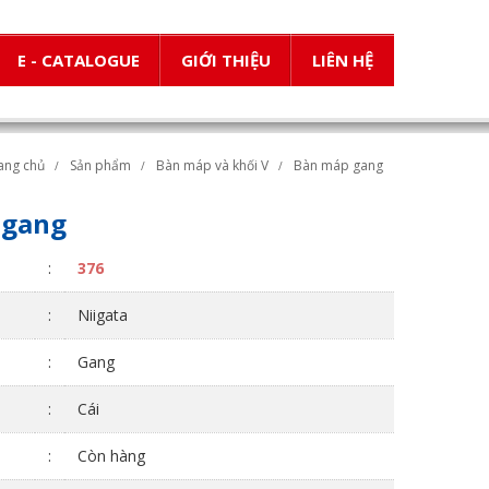
E - CATALOGUE
GIỚI THIỆU
LIÊN HỆ
ang chủ
Sản phẩm
Bàn máp và khối V
Bàn máp gang
 gang
:
376
:
Niigata
:
Gang
:
Cái
:
Còn hàng