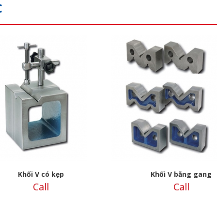
C
s
Khối V có kẹp
Khối V bằng gang
Call
Call