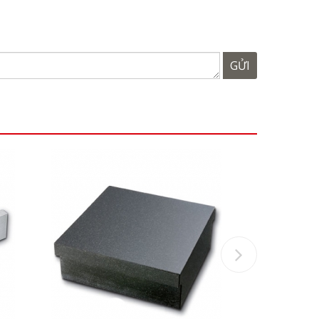
GỬI
Next