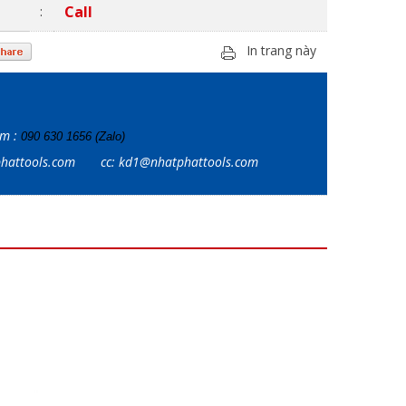
Call
:
In trang này
ẩm :
090 630 1656 (Zalo)
tphattools.com
cc: kd1@nhatphattools.com