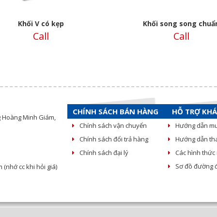
Khối V có kẹp
Khối song song chuẩ
Call
Call
CHÍNH SÁCH BÁN HÀNG
HỖ TRỢ KH
g Hoàng Minh Giám,
Chính sách vận chuyển
Hướng dẫn m
Chính sách đổi trả hàng
Hướng dẫn th
Chính sách đại lý
Các hình thứ
Sơ đồ đường đ
nhớ cc khi hỏi giá)