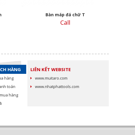
n
Bàn máp đá chữ T
Call
ÁCH HÀNG
LIÊN KẾT WEBSITE
ua hàng
www.muitaro.com
anh toán
www.nhatphattools.com
c mua hàng
i