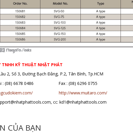
Y TNHH KỸ THUẬT NHẬT PHÁT
 Lầu 2, Số 3, Đường Bạch Đằng, P.2, Tân Bình, Tp.HCM
oại : (08) 6678 0486 Fax : (08) 6296 0755
ungcudokiem.com/
http://www.muitaro.com/
support@nhatphattools.com, cc: kd1@nhatphattools.com
ẾN CỦA BẠN