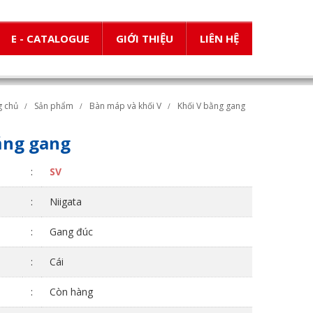
E - CATALOGUE
GIỚI THIỆU
LIÊN HỆ
g chủ
Sản phẩm
Bàn máp và khối V
Khối V bằng gang
ằng gang
:
SV
:
Niigata
:
Gang đúc
:
Cái
:
Còn hàng