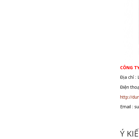
CÔNG T
Địa chỉ :
Điện th
http://d
Email : 
Ý KI