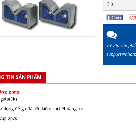
Giá
Tư vấn sản ph
support@nha
G TIN SẢN PHẨM
băng gang
iigata(SK)
sử dụng để gá đặt đo kiểm chi tiết dạng trục
 cặp 2pcs