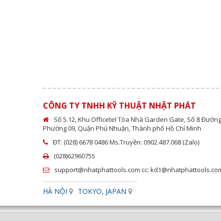
Khối V có từ
Call
CÔNG TY TNHH KỸ THUẬT NHẬT PHÁT
Số 5.12, Khu Officetel Tòa Nhà Garden Gate, Số 8 Đườn
Phường 09, Quận Phú Nhuận, Thành phố Hồ Chí Minh
ĐT: (028) 6678 0486 Ms.Truyền: 0902.487.068 (Zalo)
(028)62960755
support@nhatphattools.com cc: kd1@nhatphattools.com (
HÀ NỘI
TOKYO, JAPAN