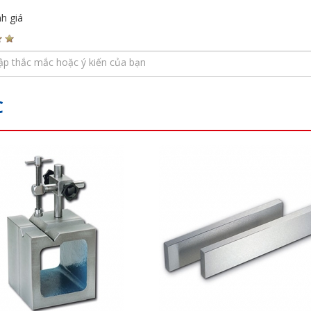
h giá
C
s