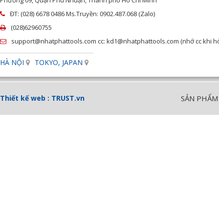
Phường 09, Quận Phú Nhuận, Thành phố Hồ Chí Minh
ĐT: (028) 6678 0486 Ms.Truyền: 0902.487.068 (Zalo)
(028)62960755
support@nhatphattools.com cc: kd1@nhatphattools.com (nhớ cc khi hỏi
HÀ NỘI
TOKYO, JAPAN
Thiết kế web :
TRUST.vn
SẢN PHẨM