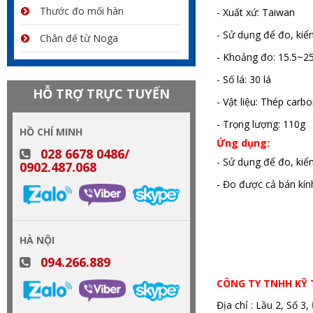
Thước đo mối hàn
- Xuất xứ: Taiwan
- Sử dụng để đo, kiể
Chân đế từ Noga
- Khoảng đo: 15.5~
- Số lá: 30 lá
HỖ TRỢ TRỰC TUYẾN
- Vật liệu: Thép carb
- Trọng lượng: 110g
HỒ CHÍ MINH
Ứng dụng:
028 6678 0486/
- Sử dụng để đo, kiể
0902.487.068
- Đo được cả bán kính
HÀ NỘI
094.266.889
CÔNG TY TNHH KỸ
Địa chỉ : Lầu 2, Số 