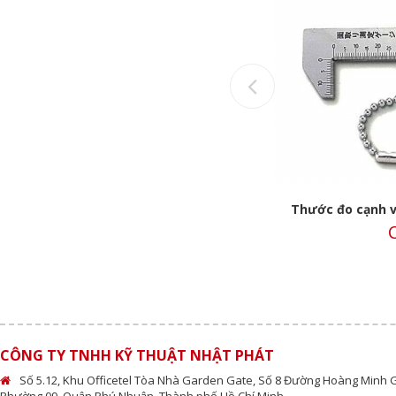
Previous
Thước đo vết nứt CM-SKD Niigata
Thước đo cạnh v
Call
C
CÔNG TY TNHH KỸ THUẬT NHẬT PHÁT
Số 5.12, Khu Officetel Tòa Nhà Garden Gate, Số 8 Đường Hoàng Minh 