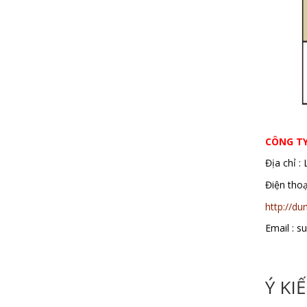
CÔNG T
Địa chỉ :
Điện th
http://d
Email : 
Ý KI