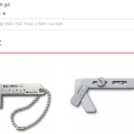
h giá
C
s