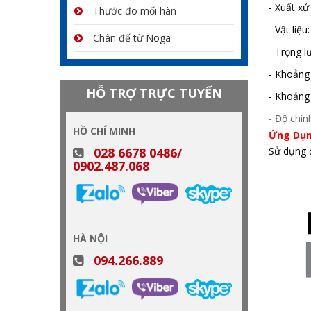
- Xuất xứ
Thước đo mối hàn
- Vật liệ
Chân đế từ Noga
- Trọng l
- Khoảng
HỖ TRỢ TRỰC TUYẾN
- Khoảng
- Độ chín
HỒ CHÍ MINH
Ứng Dụn
028 6678 0486/
Sử dụng 
0902.487.068
HÀ NỘI
094.266.889