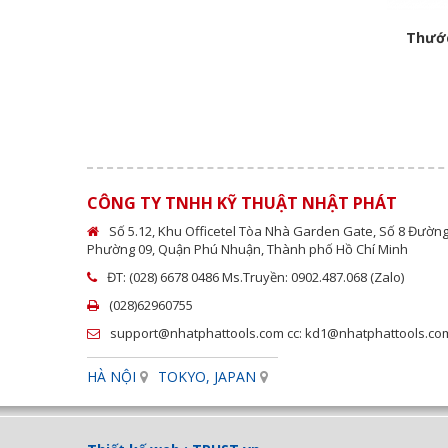
m
Thước đo vết nứt CM-SKD Niigata
Thước
Call
CÔNG TY TNHH KỸ THUẬT NHẬT PHÁT
Số 5.12, Khu Officetel Tòa Nhà Garden Gate, Số 8 Đườn
Phường 09, Quận Phú Nhuận, Thành phố Hồ Chí Minh
ĐT: (028) 6678 0486 Ms.Truyền: 0902.487.068 (Zalo)
(028)62960755
support@nhatphattools.com cc: kd1@nhatphattools.com (
HÀ NỘI
TOKYO, JAPAN