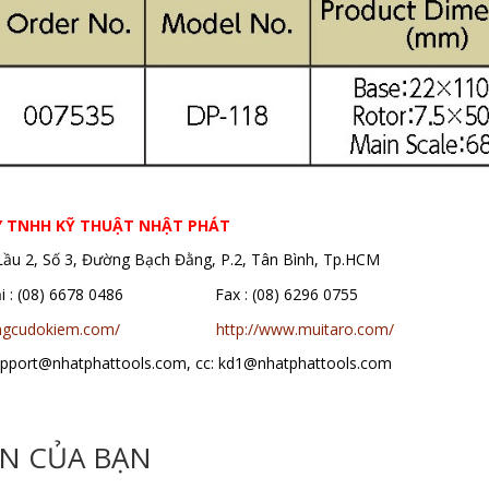
Y TNHH KỸ THUẬT NHẬT PHÁT
 Lầu 2, Số 3, Đường Bạch Đằng, P.2, Tân Bình, Tp.HCM
oại : (08) 6678 0486 Fax : (08) 6296 0755
ungcudokiem.com/
http://www.muitaro.com/
support@nhatphattools.com, cc: kd1@nhatphattools.com
ẾN CỦA BẠN