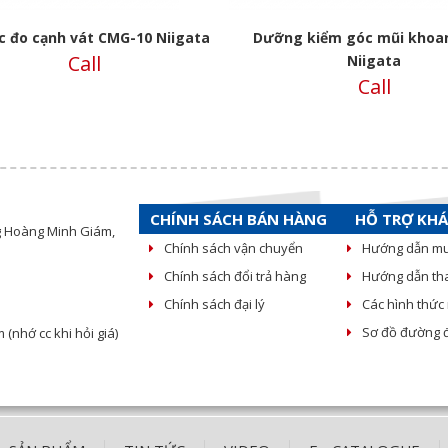
 đo cạnh vát CMG-10 Niigata
Dưỡng kiểm góc mũi khoan
Call
Niigata
Call
CHÍNH SÁCH BÁN HÀNG
HỖ TRỢ KH
g Hoàng Minh Giám,
Chính sách vận chuyển
Hướng dẫn m
Chính sách đổi trả hàng
Hướng dẫn th
Chính sách đại lý
Các hình thứ
Sơ đồ đường đ
nhớ cc khi hỏi giá)