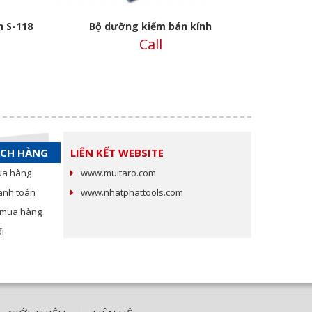
 S-118
Bộ dưỡng kiểm bán kính
Dưỡng kiể
Call
ÁCH HÀNG
LIÊN KẾT WEBSITE
ua hàng
www.muitaro.com
anh toán
www.nhatphattools.com
c mua hàng
i