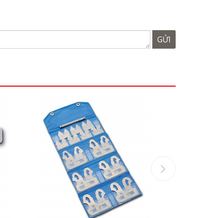
GỬI
Next