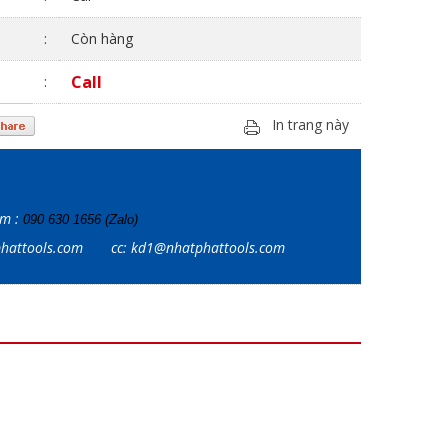
:
Còn hàng
Call
:
In trang này
ẩm :
090 630 1656 (Zalo)
tphattools.com
cc: kd1@nhatphattools.com