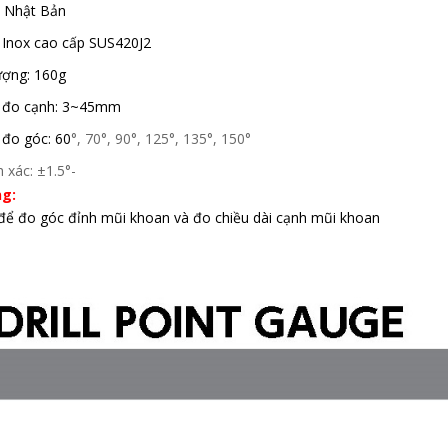
: Nhật Bản
u: Inox cao cấp SUS420J2
ượng: 160g
 đo cạnh: 3~45mm
 đo góc: 60
°, 70°, 90°, 125°, 135°, 150°
h xác: ±1.5°
-
g:
để đo góc đỉnh mũi khoan và đo chiều dài cạnh mũi khoan