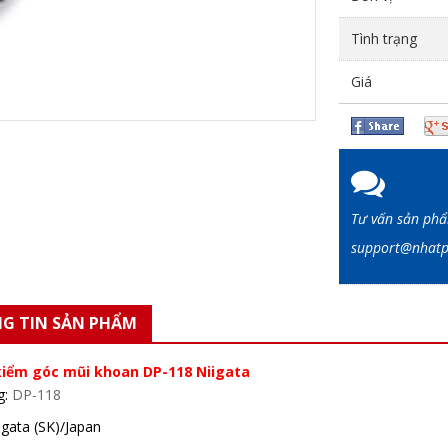
Tình trạng
Giá
Tư vấn sản ph
support@nha
G TIN SẢN PHẨM
iểm góc mũi khoan DP-118 Niigata
g:
DP-118
iigata (SK)/Japan