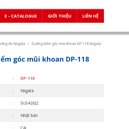
E - CATALOGUE
GIỚI THIỆU
LIÊN HỆ
ưỡng đo Niigata
Dưỡng kiểm góc mũi khoan DP-118 Niigata
ểm góc mũi khoan DP-118
:
DP-118
:
Niigata
:
SUS420J2
:
Nhật bản
:
Cái