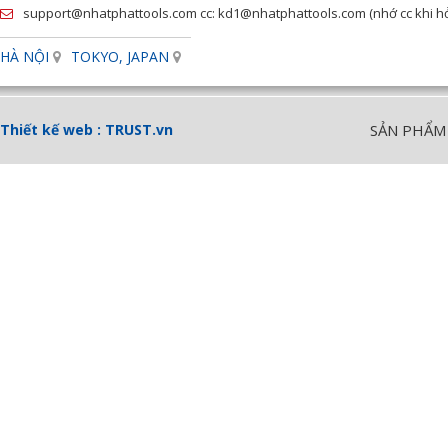
support@nhatphattools.com cc: kd1@nhatphattools.com (nhớ cc khi hỏi
HÀ NỘI
TOKYO, JAPAN
Thiết kế web :
TRUST.vn
SẢN PHẨM