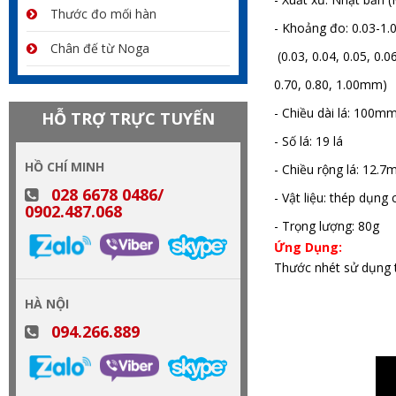
Thước đo mối hàn
- Khoảng đo: 0.03-1
Chân đế từ Noga
(0.03, 0.04, 0.05, 0.06
0.70, 0.80, 1.00mm)
- Chiều dài lá: 100m
HỖ TRỢ TRỰC TUYẾN
- Số lá: 19 lá
HỒ CHÍ MINH
- Chiều rộng lá: 12.
028 6678 0486/
- Vật liệu: thép dụng 
0902.487.068
- Trọng lượng: 80g
Ứng Dụng:
Thước nhét sử dụng 
thước đo khe hở shinhwa, thước đo
HÀ NỘI
094.266.889