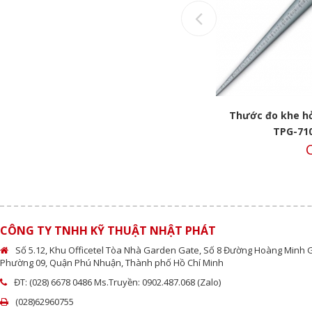
Previous
0C
Thước đo khe hở hình nón 4~25mm
Thước đo khe h
TPG-710C
TPG-710
Call
C
CÔNG TY TNHH KỸ THUẬT NHẬT PHÁT
Số 5.12, Khu Officetel Tòa Nhà Garden Gate, Số 8 Đường Hoàng Minh 
Phường 09, Quận Phú Nhuận, Thành phố Hồ Chí Minh
ĐT: (028) 6678 0486 Ms.Truyền: 0902.487.068 (Zalo)
(028)62960755