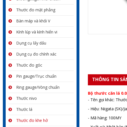
Thước đo mặt phẳng
Bàn máp và khối V
Kính lúp và kính hiển vi
Dụng cụ lấy dấu
Dụng cụ đo chính xác
Thước đo góc
Pin gauge/Trục chuẩn
THÔNG TIN SẢ
Ring gauge/Vòng chuẩn
Bộ thước căn lá 0.
Thước nivo
- Tên gọi khác: Thướ
- Hiệu: Niigata (SK)/J
Thước lá
- Mã hàng: 100MY
Thước đo khe hở
- Xuất xứ: Nhật bản (