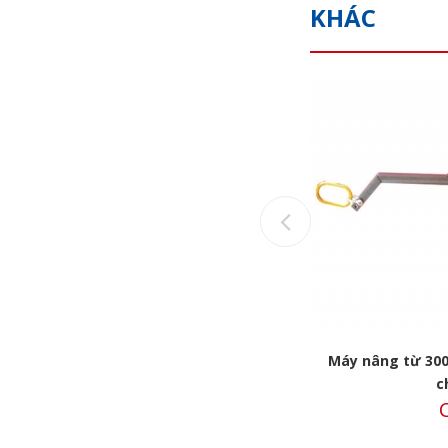
KHÁC
Previous
ain
Máy nâng từ 600kg ELM-600V Earth
Máy nâng từ 300
chain
c
Call
C