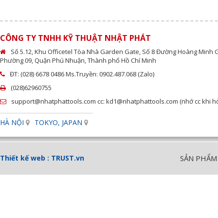
CÔNG TY TNHH KỸ THUẬT NHẬT PHÁT
Số 5.12, Khu Officetel Tòa Nhà Garden Gate, Số 8 Đường Hoàng Minh 
Phường 09, Quận Phú Nhuận, Thành phố Hồ Chí Minh
ĐT: (028) 6678 0486 Ms.Truyền: 0902.487.068 (Zalo)
(028)62960755
support@nhatphattools.com cc: kd1@nhatphattools.com (nhớ cc khi hỏi
HÀ NỘI
TOKYO, JAPAN
Thiết kế web :
TRUST.vn
SẢN PHẨM