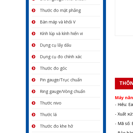
Thước đo mặt phẳng
Bàn máp và khối V
Kính lúp và kính hiển vi
Dụng cụ lấy dấu
Dụng cụ đo chính xác
Thước đo góc
Pin gauge/Trục chuẩn
THÔN
Ring gauge/Vòng chuẩn
Máy nân
Thước nivo
- Hiêu: E
- Xuất x
Thước lá
- Mã số:
Thước đo khe hở
- Bảo hà