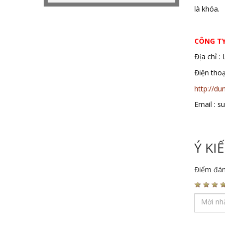
là khóa.
Má
CÔNG T
Địa chỉ :
Điện th
http://d
Email : 
Ý KI
Điểm đán