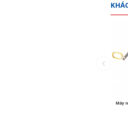
KHÁ
Previou
0 Earth chain
Máy nâng từ 1000kg ELM-1000V Earth
Máy n
chain
Call