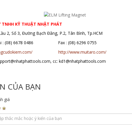
y nâng từ,
máy nâng từ giá rẻ, cục hít nam châm,
Y TNHH KỸ THUẬT NHẬT PHÁT
 Lầu 2, Số 3, Đường Bạch Đằng, P.2, Tân Bình, Tp.HCM
oại : (08) 6678 0486 Fax : (08) 6296 0755
ungcudokiem.com/
http://www.muitaro.com/
support@nhatphattools.com, cc: kd1@nhatphattools.com
ẾN CỦA BẠN
h giá