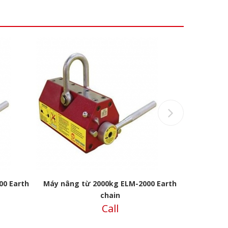
Next
00 Earth
Máy nâng từ 2000kg ELM-2000 Earth
Máy nâng từ
chain
Call