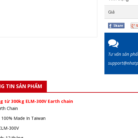
Giá
Tư vấn sản ph
support@nha
G TIN SẢN PHẨM
g từ 300kg ELM-300V Earth chain
arth Chain
ứ: 100% Made In Taiwan
 ELM-300V
nh: 12 tháng