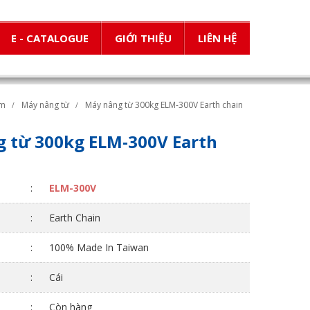
E - CATALOGUE
GIỚI THIỆU
LIÊN HỆ
ẩm
Máy nâng từ
Máy nâng từ 300kg ELM-300V Earth chain
 từ 300kg ELM-300V Earth
:
ELM-300V
:
Earth Chain
:
100% Made In Taiwan
:
Cái
:
Còn hàng