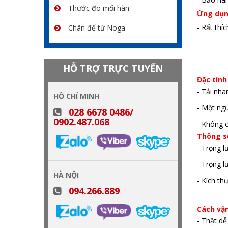
Thước đo mối hàn
Ứng dụn
- Rất thí
Chân đế từ Noga
HỖ TRỢ TRỰC TUYẾN
Đặc tín
- Tải nh
HỒ CHÍ MINH
- Một ngư
028 6678 0486/
0902.487.068
- Không 
Thông s
- Trọng 
- Trọng l
HÀ NỘI
- Kích t
094.266.889
Cách vậ
- Thật dễ